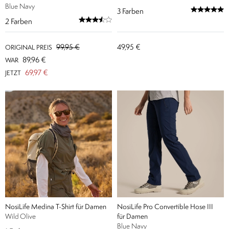
Blue Navy
3
Farben
2
Farben
99,95 €
49,95 €
ORIGINAL PREIS
89,96 €
WAR
69,97 €
JETZT
NosiLife Medina T-Shirt für Damen
NosiLife Pro Convertible Hose III
Wild Olive
für Damen
Blue Navy