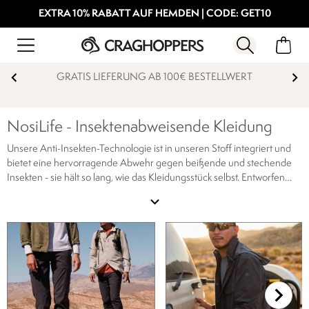
EXTRA 10% RABATT AUF HEMDEN | CODE: GET10
15% STUDENTENRABATT
NosiLife - Insektenabweisende Kleidung
Unsere Anti-Insekten-Technologie ist in unseren Stoff integriert und
bietet eine hervorragende Abwehr gegen beißende und stechende
Insekten - sie hält so lang, wie das Kleidungsstück selbst.
Entworfen
und hergestellt für das Reisen. Unsere Technologie mit
expand_more
Insektenabwehr ist in unser Gewebe integriert und bietet eine
hervorragende Abwehr gegen beißende und stechende Insekten.
Von einem unabhängigen Prüflabor getestet, um eine zuverlässige
Abwehrwirkung des Kleidungsstücks zu gewährleisten, hat es sich
gegen Mücken und andere Insekten bewährt, die lebensbedrohliche
Krankheiten wie Malaria verursachen können.