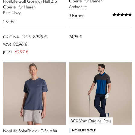
Oberteil für Damen
NosiLife Golf Goswick Half Zip
Anthracite
Oberteil für Herren
Blue Navy
3
Farben
1
Farbe
89,95 €
74,95 €
ORIGINAL PREIS
80,96 €
WAR
62,97 €
JETZT
30% Vom Original Preis
NosiLife SolarShield+ T-Shirt für
NOSILIFE GOLF