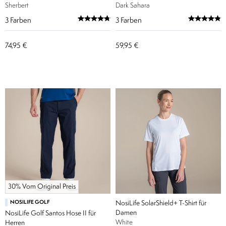
Sherbert
Dark Sahara
3
Farben
3
Farben
74,95 €
59,95 €
30% Vom Original Preis
NOSILIFE GOLF
NosiLife SolarShield+ T-Shirt für
Damen
NosiLife Golf Santos Hose II für
White
Herren