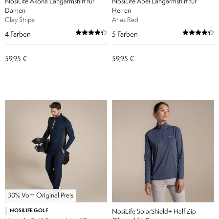
NosiLife Akona Langarmshirt für
NosiLife Abel Langarmshirt für
Damen
Herren
Clay Stripe
Atlas Red
4
Farben
5
Farben
59,95 €
59,95 €
30% Vom Original Preis
NOSILIFE GOLF
NosiLife SolarShield+ Half Zip