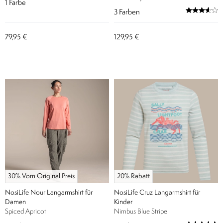
1
Farbe
3
Farben
79,95 €
129,95 €
30% Vom Original Preis
20% Rabatt
NosiLife Nour Langarmshirt für
NosiLife Cruz Langarmshirt für
Damen
Kinder
Spiced Apricot
Nimbus Blue Stripe