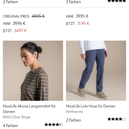
2
Farben
3
Farben
49,95 €
39,95 €
ORIGINAL PREIS
WAR
39,96 €
31,96 €
WAR
JETZT
34,97 €
JETZT
NosiLife Akona Langarmshirt für
NosiLife Lola Hose für Damen
Damen
Anthracite
Wild Olive Stripe
2
Farben
4
Farben