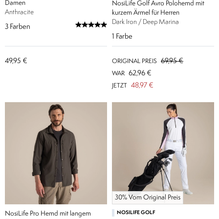
Damen
NosiLife Golf Avro Polohemd mit
Anthracite
kurzem Ärmel für Herren
Dark Iron / Deep Marina
3
Farben
1
Farbe
49,95 €
69,95 €
ORIGINAL PREIS
62,96 €
WAR
48,97 €
JETZT
30% Vom Original Preis
NosiLife Pro Hemd mit langem
NOSILIFE GOLF