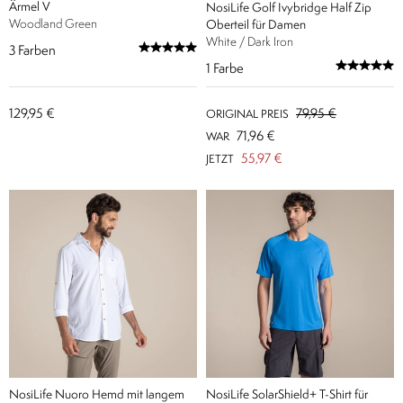
Ärmel V
NosiLife Golf Ivybridge Half Zip
Woodland Green
Oberteil für Damen
White / Dark Iron
3
Farben
1
Farbe
129,95 €
79,95 €
ORIGINAL PREIS
71,96 €
WAR
55,97 €
JETZT
NosiLife Nuoro Hemd mit langem
NosiLife SolarShield+ T-Shirt für