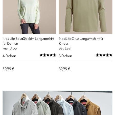
NosiLife SolarShield+ Langarmshirt
NosiLife Cruz Langarmshirt für
für Damen
Kinder
Pear Drop
Bay Leaf
4
Farben
3
Farben
59,95 €
39,95 €