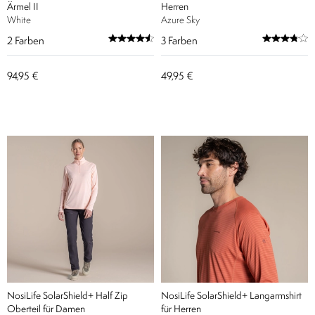
Ärmel II
Herren
White
Azure Sky
2
Farben
3
Farben
94,95 €
49,95 €
NosiLife SolarShield+ Half Zip
NosiLife SolarShield+ Langarmshirt
Oberteil für Damen
für Herren