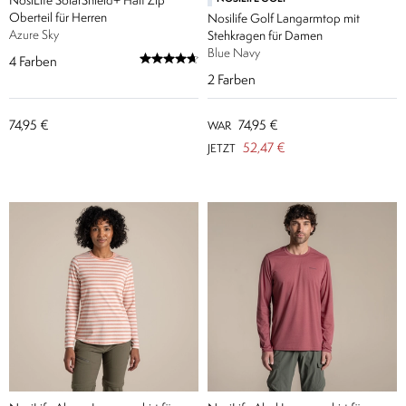
NosiLife SolarShield+ Half Zip
Oberteil für Herren
Nosilife Golf Langarmtop mit
Azure Sky
Stehkragen für Damen
Blue Navy
4
Farben
2
Farben
74,95 €
74,95 €
WAR
52,47 €
JETZT