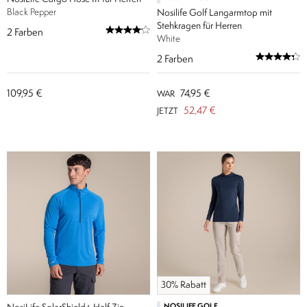
Black Pepper
Nosilife Golf Langarmtop mit
Stehkragen für Herren
2
Farben
White
2
Farben
109,95 €
74,95 €
WAR
52,47 €
JETZT
30% Rabatt
NOSILIFE GOLF