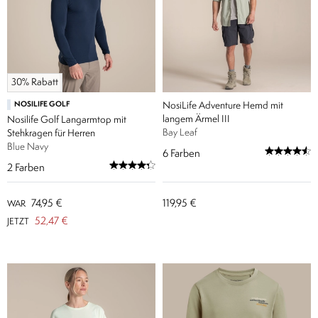
30% Rabatt
NOSILIFE GOLF
NosiLife Adventure Hemd mit
langem Ärmel III
Nosilife Golf Langarmtop mit
Bay Leaf
Stehkragen für Herren
Blue Navy
6
Farben
2
Farben
74,95 €
119,95 €
WAR
52,47 €
JETZT