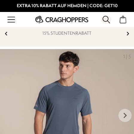
EXTRA 10% RABATT AUF HEMDEN | CODE: GET10
15% STUDENTENRABATT
1
|
5
keyboard_arrow_right