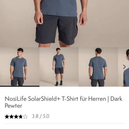
chevron_right
NosiLife SolarShield+ T-Shirt für Herren | Dark
Pewter
3.8 / 5.0