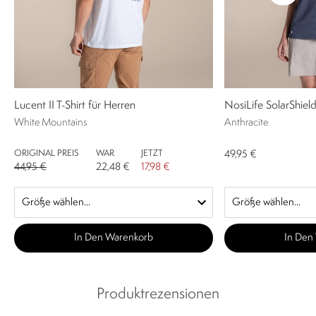
Lucent II T-Shirt für Herren
NosiLife SolarShiel
White Mountains
Anthracite
ORIGINAL PREIS
WAR
JETZT
49,95 €
44,95 €
22,48 €
17,98 €
In Den Warenkorb
In Den
Produktrezensionen