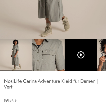
play_circle_outline
chevron_right
NosiLife Carina Adventure Kleid für Damen |
Vert
159,95 €