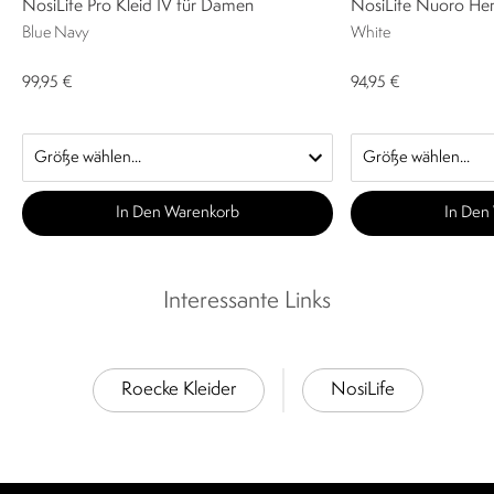
NosiLife Pro Kleid IV für Damen
NosiLife Nuoro Hem
Blue Navy
White
99,95 €
94,95 €
In Den Warenkorb
In Den
Interessante Links
Roecke Kleider
NosiLife