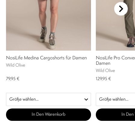
NosiLife Medina Cargoshorts für Damen
NosiLife Pro Convert
Damen
Wild Olive
Wild Olive
79,95 €
129,95 €
In Den Warenkorb
In Den