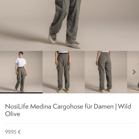
chevron_right
NosiLife Medina Cargohose für Damen | Wild
Olive
99,95 €