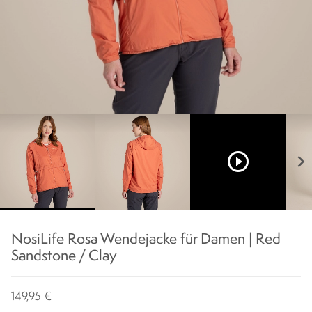
play_circle_outline
chevron_right
NosiLife Rosa Wendejacke für Damen | Red
Sandstone / Clay
149,95 €