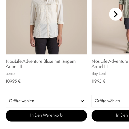
NosiLife Adventure Bluse mit langem
NosiLife Adventur
Ärmel III
Ärmel III
Seasalt
Bay Leaf
109,95 €
119,95 €
In Den Warenkorb
In Den