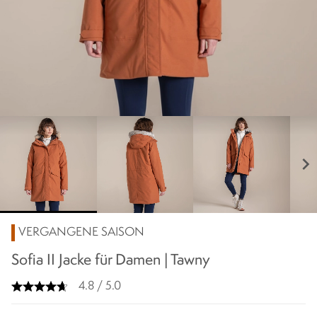
chevron_right
VERGANGENE SAISON
Sofia II Jacke für Damen | Tawny
4.8 / 5.0