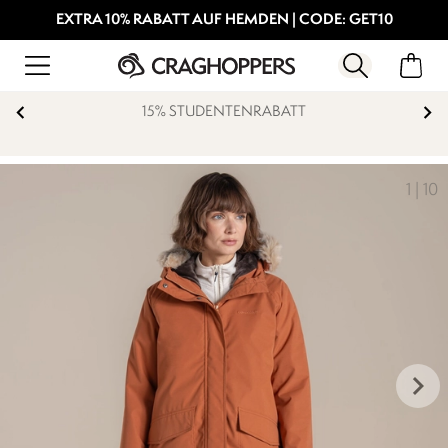
EXTRA 10% RABATT AUF HEMDEN | CODE: GET10
KOSTENFREIE RÜCKSENDUNG
1
|
10
keyboard_arrow_right