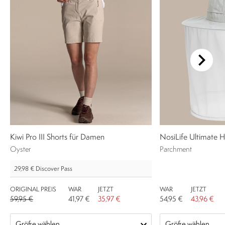
Kiwi Pro III Shorts für Damen
NosiLife Ultimate Hu
Oyster
Parchment
29,98 €
Discover Pass
ORIGINAL PREIS
WAR
JETZT
WAR
JETZT
59,95 €
41,97 €
35,97 €
54,95 €
43,96 €