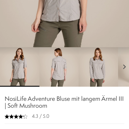
chevron_right
NosiLife Adventure Bluse mit langem Ärmel III
| Soft Mushroom
4.3 / 5.0