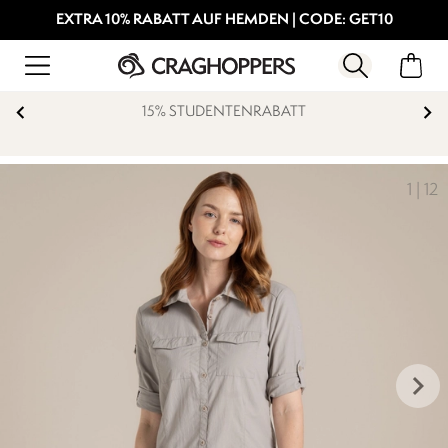
EXTRA 10% RABATT AUF HEMDEN | CODE: GET10
15% STUDENTENRABATT
1
|
12
keyboard_arrow_right