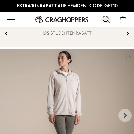
EXTRA 10% RABATT AUF HEMDEN | CODE: GET10
15% STUDENTENRABATT
1
|
6
keyboard_arrow_right