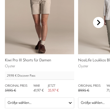
Kiwi Pro III Shorts für Damen
NosiLife Loukkos B
Oyster
Oyster
29,98 €
Discover Pass
ORIGINAL PREIS
WAR
JETZT
ORIGINAL PREIS
W
59,95 €
41,97 €
35,97 €
89,95 €
71