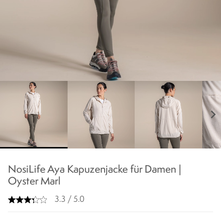
chevron_right
NosiLife Aya Kapuzenjacke für Damen |
Oyster Marl
3.3 / 5.0