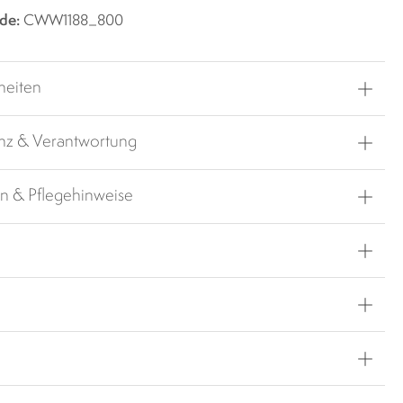
de:
CWW1188_800
heiten
nz & Verantwortung
en & Pflegehinweise