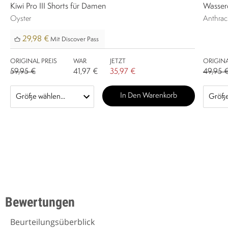
Kiwi Pro III Shorts für Damen
Wasser
Oyster
Anthrac
29,98 €
Mit Discover Pass
ORIGINAL PREIS
WAR
JETZT
ORIGINA
59,95 €
41,97 €
35,97 €
49,95 
In Den Warenkorb