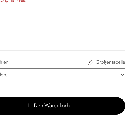
riginal Preis
hlen
Größentabelle
In Den Warenkorb