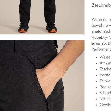
Beschrei
Wenn du bei
bewährte w
anatomisch
AquaDry-Me
eines ab: D
Performanc
Wasser
Atmung
Tasche
Verste
Teilwe
Regulä
3 Tasc
Mittel
Gewic