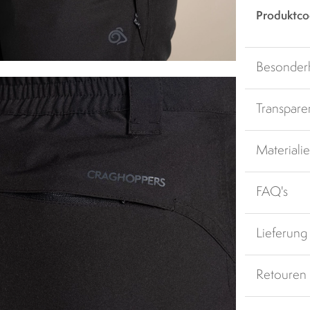
Produktco
Besonder
Transpare
Materiali
FAQ's
Lieferung
Retouren