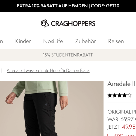
EXTRA 10% RABATT AUF HEMDEN | CODE: GET10
n
Kinder
NosiLife
Zubehör
Reisen
15% STUDENTENRABATT
|
Airedale II wasserdichte Hose für Damen Black
Airedale I
ORIGINAL P
59,97
WAR
49,98
JETZT