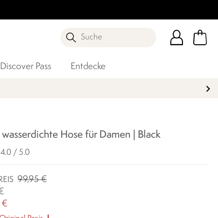
Suche
Discover Pass
Entdecke
I wasserdichte Hose für Damen | Black
4.0 / 5.0
99,95 €
REIS
 €
 €