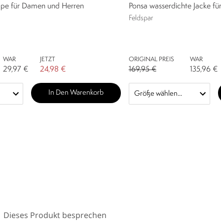
pe für Damen und Herren
Ponsa wasserdichte Jacke fü
Feldspar
WAR
JETZT
ORIGINAL PREIS
WAR
29,97 €
24,98 €
169,95 €
135,96 €
In Den Warenkorb