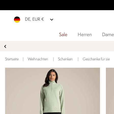
DE, EUR €
Sale
Herren
Dame
Startseite
|
Weihnachten
|
Schenken
|
Geschenke für sie