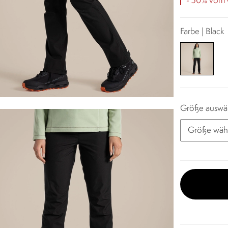
- 50% vom O
Farbe | Black
Größe auswä