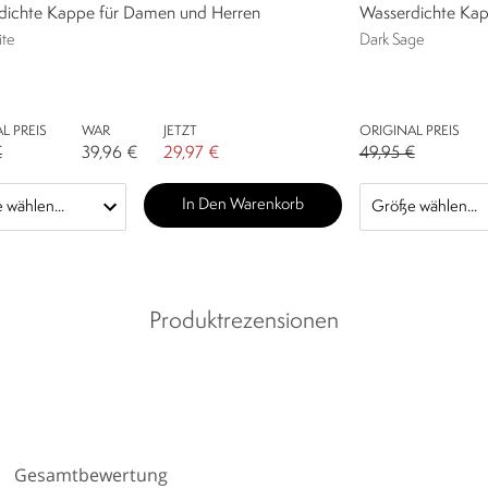
dichte Kappe für Damen und Herren
Wasserdichte Kap
ite
Dark Sage
L PREIS
WAR
JETZT
ORIGINAL PREIS
€
39,96 €
29,97 €
49,95 €
In Den Warenkorb
Produktrezensionen