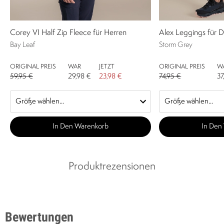
Corey VI Half Zip Fleece für Herren
Alex Leggings für
Bay Leaf
Storm Grey
ORIGINAL PREIS
WAR
JETZT
ORIGINAL PREIS
W
59,95 €
29,98 €
23,98 €
74,95 €
37
In Den Warenkorb
In Den
Produktrezensionen