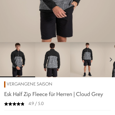
chevron_right
VERGANGENE SAISON
Esk Half Zip Fleece für Herren | Cloud Grey
4.9 / 5.0