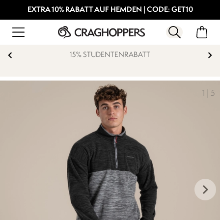
EXTRA 10% RABATT AUF HEMDEN | CODE: GET10
15% STUDENTENRABATT
1
|
5
keyboard_arrow_right