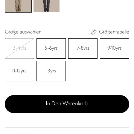
Größe auswählen
Größentabelle
3-4yrs
5-6yrs
7-8yrs
9-10yrs
11-12yrs
13yrs
In Den Warenkorb