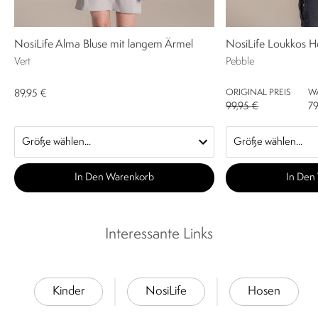
NosiLife Alma Bluse mit langem Ärmel
NosiLife Loukkos 
Vert
Pebble
ORIGINAL PREIS
W
89,95 €
99,95 €
79
In Den Warenkorb
In Den
Interessante Links
Kinder
NosiLife
Hosen