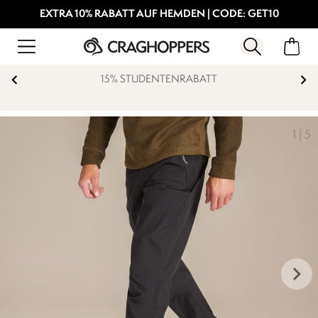
EXTRA 10% RABATT AUF HEMDEN | CODE: GET10
UDENTENRABATT
KOSTENFRE
1
|
5
keyboard_arrow_right