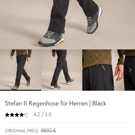
chevron_right
Stefan II Regenhose für Herren | Black
4.2 / 5.0
99,95 €
ORIGINAL PREIS