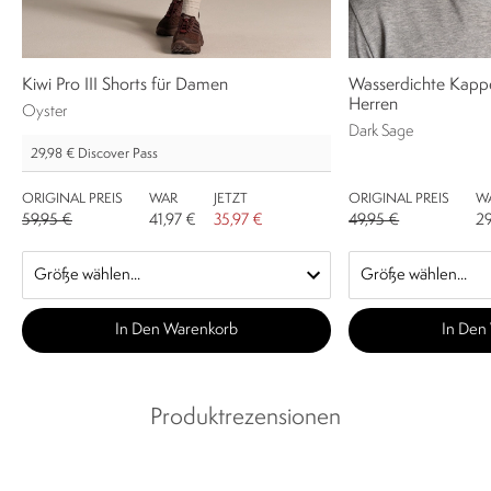
Kiwi Pro III Shorts für Damen
Wasserdichte Kapp
Herren
Oyster
Dark Sage
29,98 €
Discover Pass
ORIGINAL PREIS
WAR
JETZT
ORIGINAL PREIS
W
59,95 €
41,97 €
35,97 €
49,95 €
29
In Den Warenkorb
In Den
Produktrezensionen