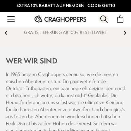
EXTRA 10% RABATT AUF HEMDEN | CODE: GET10
GRATIS LIEFERUNG AB 100€ BESTELLWERT
WER WIR SIND
In 1965 begann Craghoppers genau so, wie die meisten
epischen Abenteuer es tun. Ein paar wetteifernde
Outdoor-Enthusiasten, ein paar neue ehrgeizige Ideen und
ein bisschen „Ich wette, du kannst nicht“-Geplänkel. Die
Herausforderung an uns selbst war, die ultimative Kleidung
für die härtesten Abenteuer zu entwerfen. Und dann ging's
ans Testen bei Abenteuern im wunderschönen britischen
Peak District bis zu den Höhen des Everest. Seitdem wir
eine der ersten britischen Expeditionen zum Everest