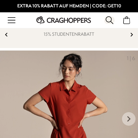
EXTRA 10% RABATT AUF HEMDEN | CODE: GET10
15% STUDENTENRABATT
1
|
6
keyboard_arrow_right