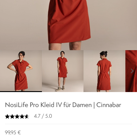
chevron_right
NosiLife Pro Kleid IV für Damen | Cinnabar
4.7 / 5.0
99,95 €