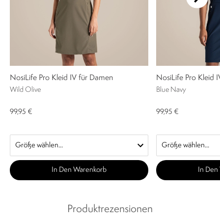
NosiLife Pro Kleid IV für Damen
NosiLife Pro Kleid 
Wild Olive
Blue Navy
99,95 €
99,95 €
In Den Warenkorb
In Den
Produktrezensionen