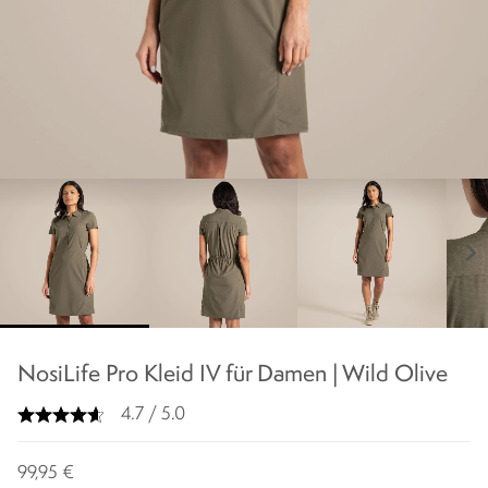
chevron_right
NosiLife Pro Kleid IV für Damen | Wild Olive
4.7 / 5.0
99,95 €