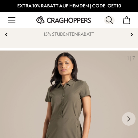
EXTRA 10% RABATT AUF HEMDEN | CODE: GET10
15% STUDENTENRABATT
1
|
7
keyboard_arrow_right