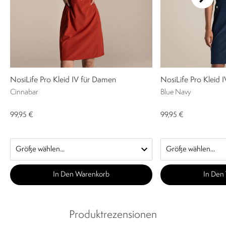
NosiLife Pro Kleid IV für Damen
NosiLife Pro Kleid 
Cinnabar
Blue Navy
99,95 €
99,95 €
In Den Warenkorb
In Den
Produktrezensionen