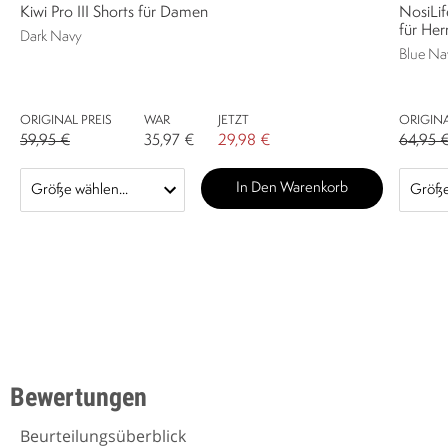
Kiwi Pro III Shorts für Damen
NosiLi
für Her
Dark Navy
Blue Na
ORIGINAL PREIS
WAR
JETZT
ORIGINA
59,95 €
35,97 €
29,98 €
64,95 
In Den Warenkorb