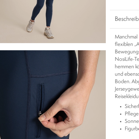
Beschrei
Manchmal is
flexiblen „
Bewegungsfr
NosiLife-T
hemmen kön
und ebenso
Boden. Abge
Jerseygewe
Reisekleid
Sicher
Pflege
Sonne
Figurb