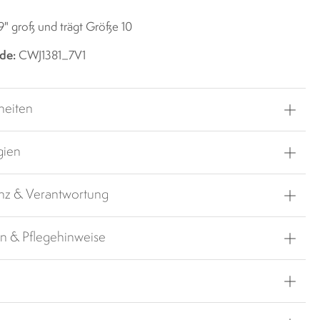
'9" groß und trägt Größe 10
de:
CWJ1381_7V1
heiten
gien
nz & Verantwortung
en & Pflegehinweise