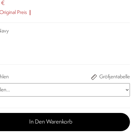
 €
riginal Preis
 Navy
hlen
Größentabelle
In Den Warenkorb