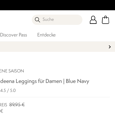
Suche
Discover Pass
Entdecke
ENE SAISON
Adeena Leggings für Damen | Blue Navy
4.5 / 5.0
89,95 €
REIS
 €