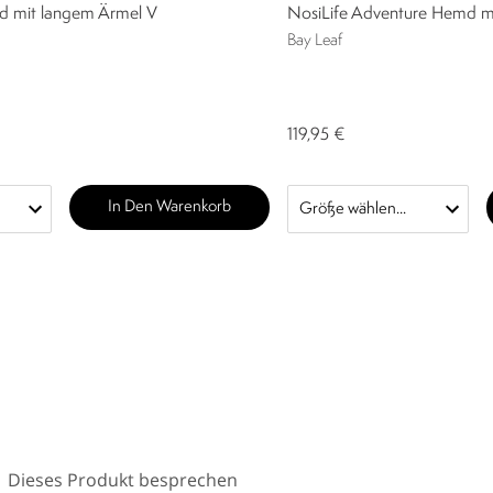
d mit langem Ärmel V
NosiLife Adventure Hemd mi
Bay Leaf
119,95 €
In Den Warenkorb