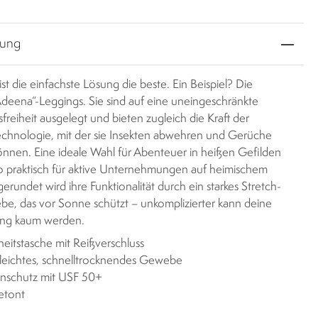
bung
t die einfachste Lösung die beste. Ein Beispiel? Die
Adeena“-Leggings. Sie sind auf eine uneingeschränkte
eiheit ausgelegt und bieten zugleich die Kraft der
echnologie, mit der sie Insekten abwehren und Gerüche
nen. Eine ideale Wahl für Abenteuer in heißen Gefilden
 praktisch für aktive Unternehmungen auf heimischem
rundet wird ihre Funktionalität durch ein starkes Stretch-
be, das vor Sonne schützt – unkomplizierter kann deine
ung kaum werden.
heitstasche mit Reißverschluss
leichtes, schnelltrocknendes Gewebe
nschutz mit USF 50+
etont