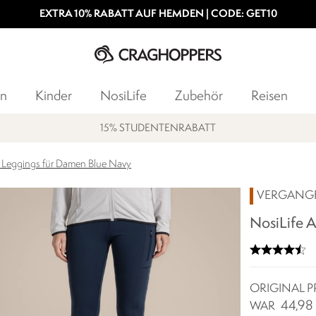
EXTRA 10% RABATT AUF HEMDEN | CODE: GET10
n
Kinder
NosiLife
Zubehör
Reisen
15% STUDENTENRABATT
 Leggings für Damen Blue Navy
VERGANG
NosiLife 
ORIGINAL P
44,98
WAR