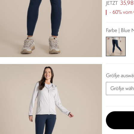
35,98
JETZT
- 60% vom O
Farbe | Blue
Größe auswä