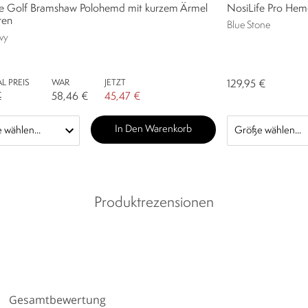
fe Golf Bramshaw Polohemd mit kurzem Ärmel
NosiLife Pro Hem
ren
Blue Stone
vy
L PREIS
WAR
JETZT
129,95 €
€
58,46 €
45,47 €
In Den Warenkorb
Produktrezensionen