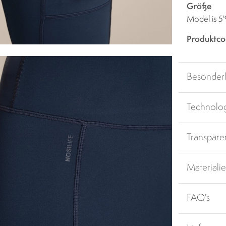
Größe
Model is 5
Produktco
Besonder
Technolo
Transpare
Materiali
FAQ's