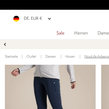
DE, EUR €
Sale
Herren
Dame
Startseite
|
Outlet
|
Damen
|
Hosen
|
NosiLife Adeena